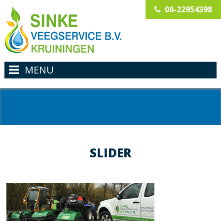
06-22954398
MENU
SLIDER